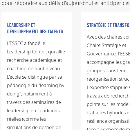
pour répondre aux défis d’aujourd’hui et anticiper ce
LEADERSHIP ET
STRATÉGIE ET TRANSF
DÉVELOPPEMENT DES TALENTS
Avec des chaires c
L’ESSEC a fondé le
Chaire Stratégie et
Leadership Center, qui allie
Gouvernance, l'ESS
recherche académique et
accompagne les gr
coaching de haut niveau.
groupes dans leur
L'école se distingue par sa
réorganisation struct
pédagogie du "learning by
L'expertise s'appuie 
doing", notamment à
travaux de recherch
travers des séminaires de
pointe sur les modè
leadership en conditions
d'affaires hybrides et
réelles (comme les
résilience organisat
simulations de gestion de
face aux chocs de m