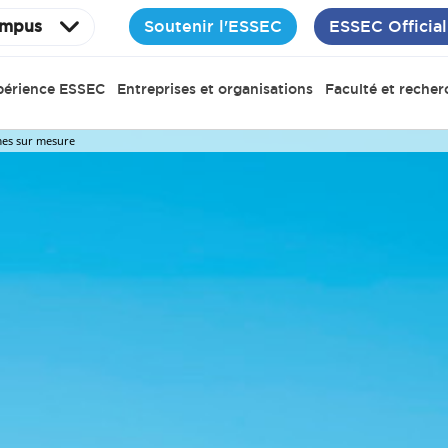
Soutenir l'ESSEC
ESSEC Official
mpus
périence ESSEC
Entreprises et organisations
Faculté et recher
es sur mesure