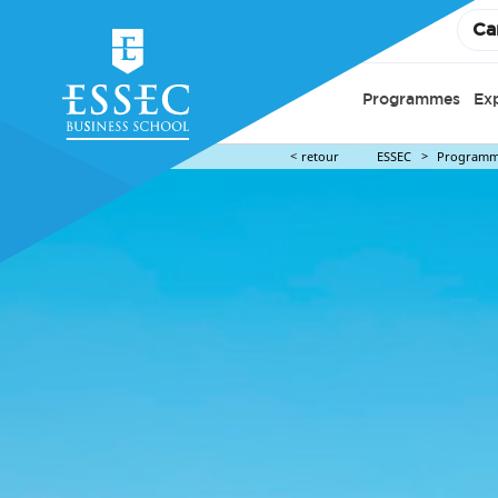
Ca
Programmes
Ex
retour
ESSEC
Programm