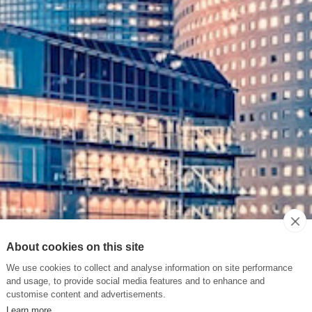
About cookies on this site
We use cookies to collect and analyse information on site performance
and usage, to provide social media features and to enhance and
customise content and advertisements.
Learn more