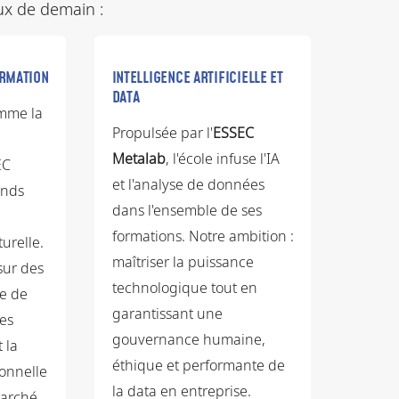
ux de demain :
ORMATION
INTELLIGENCE ARTIFICIELLE ET
DATA
omme la
Propulsée par l'
ESSEC
Metalab
, l'école infuse l'IA
EC
et l'analyse de données
ands
dans l'ensemble de ses
formations. Notre ambition :
urelle.
maîtriser la puissance
sur des
technologique tout en
e de
garantissant une
les
gouvernance humaine,
 la
éthique et performante de
ionnelle
la data en entreprise.
arché.