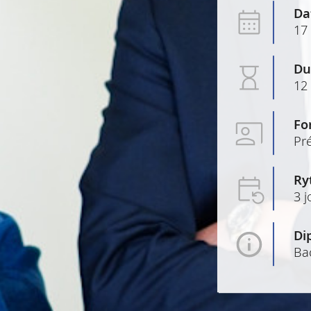
Da
17
Du
12
Fo
Pré
Ry
3 
Di
Ba