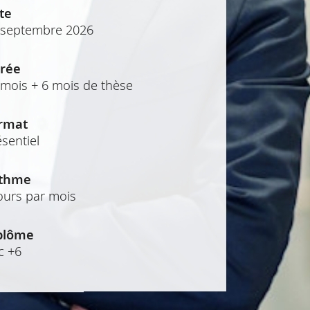
te
 septembre 2026
rée
 mois + 6 mois de thèse
rmat
sentiel
thme
jours par mois
plôme
c +6