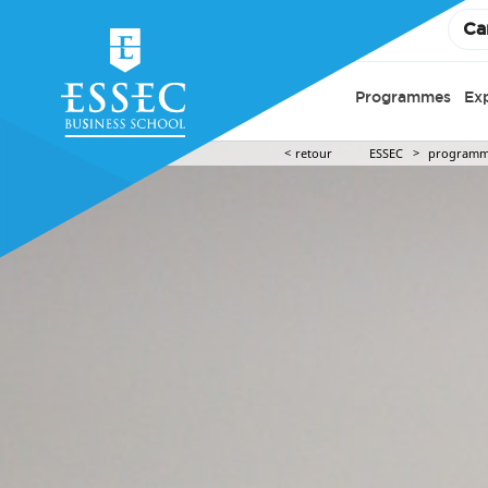
Ca
Programmes
Ex
retour
ESSEC
programm