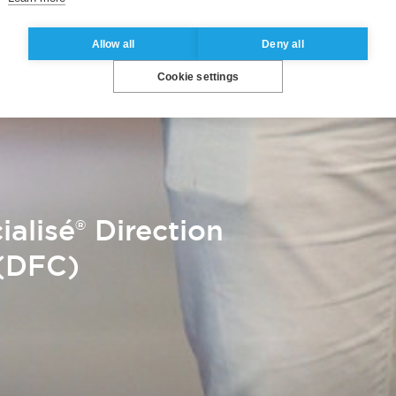
Allow all
Deny all
Cookie settings
alisé® Direction
 (DFC)