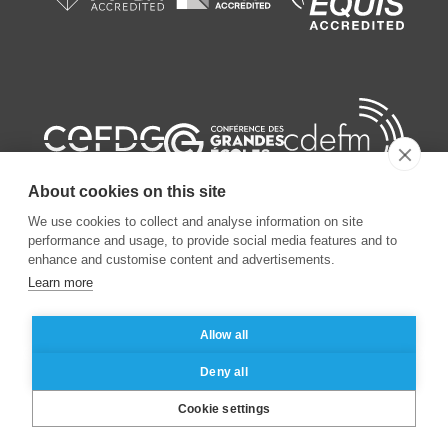
About cookies on this site
We use cookies to collect and analyse information on site
performance and usage, to provide social media features and to
enhance and customise content and advertisements.
©
2026
ESSEC Business School
Learn more
Allow all
Mentions légales
Protection des données personnelles
Deny all
Cookie settings