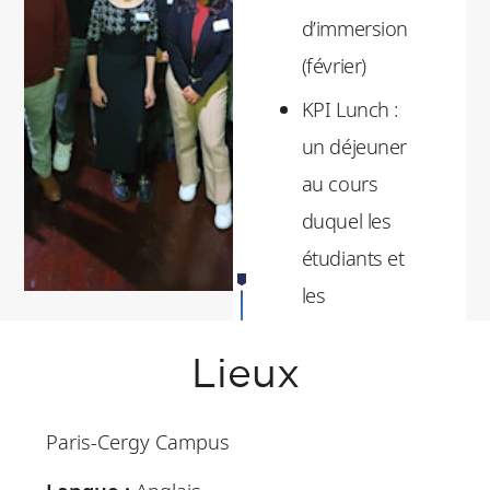
d’immersion
(février)
KPI Lunch :
un déjeuner
au cours
duquel les
étudiants et
les
partenaires
de la Chaire
Lieux
se
Paris-Cergy Campus
rencontrent.
Ils partagent