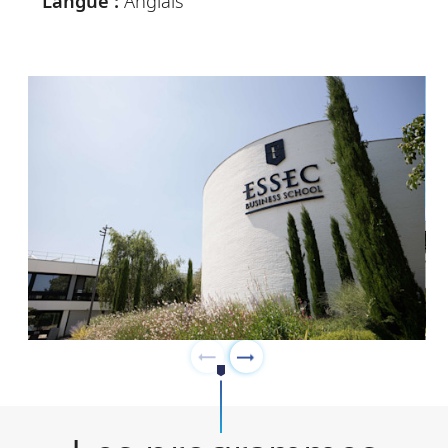
Langue :
Anglais
des
informations,
des progrès
et des idées
sur leur
étude de cas
(mars)
Séminaire
"Artificial
Intelligence
for
Business"
(janvier à