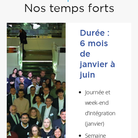
Nos temps forts
Durée :
6 mois
de
janvier à
juin
Journée et
week-end
d’intégration
(janvier)
Semaine