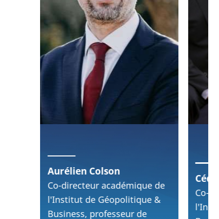
Aurélien Colson
Cédo
Co-directeur académique de
Co-di
l'Institut de Géopolitique &
l'Ins
Business, professeur de