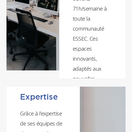
71h/semaine à
toute la
communauté
ESSEC. Ces
espaces
innovants,
adaptés aux
nouvelles
pratiques
Expertise
pédagogiques
et collaboratives
Grâce à l’expertise
sont des lieux
de ses équipes de
de rencontre,