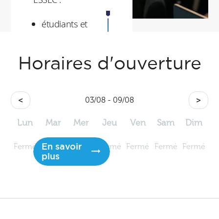
étudiants et
participants
professeurs et
Horaires d'ouverture
responsables de
programme
<
03/08 - 09/08
>
les chercheurs
Lun
Mar
Mer
Jeu
Ven
Sam
Dim
En savoir
Fermé
Fermé
Fermé
Fermé
Fermé
Fermé
Fermé
plus