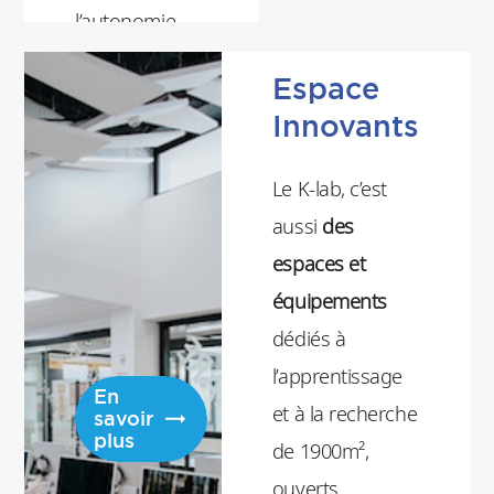
l’autonomie
dans la
Espace
recherche
Innovants
d’information.
Son accès est
Le K-lab, c’est
ouvert aux
aussi
des
lecteurs
espaces et
extérieurs, sur
équipements
inscription.
dédiés à
l’apprentissage
En
et à la recherche
savoir
plus
de 1900m²,
ouverts