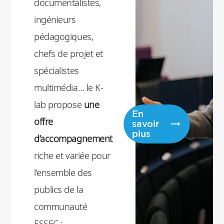
documentalistes,
d’expérience et
ingénieurs
de création au
pédagogiques,
service de la
chefs de projet et
pédagogie et de
spécialistes
la recherche.
multimédia… le K-
lab propose
une
En
offre
savoir
plus
d’accompagnement
riche et variée pour
l’ensemble des
publics de la
communauté
ESSEC :