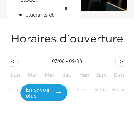
étudiants et
participants
professeurs et
Horaires d'ouverture
responsables de
programme
<
03/08 - 09/08
>
les chercheurs
Lun
Mar
Mer
Jeu
Ven
Sam
Dim
En savoir
Fermé
Fermé
Fermé
Fermé
Fermé
Fermé
Fermé
plus