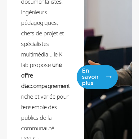
documentalistes,
d’expérience et
ingénieurs
de création au
pédagogiques,
service de la
chefs de projet et
pédagogie et de
spécialistes
la recherche.
multimédia… le K-
lab propose
une
En
offre
savoir
plus
d’accompagnement
riche et variée pour
l’ensemble des
publics de la
communauté
ESSEC :