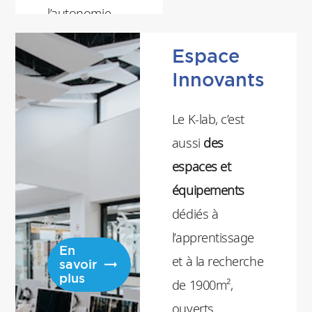
l’autonomie
dans la
Espace
recherche
Innovants
d’information.
Son accès est
Le K-lab, c’est
ouvert aux
aussi
des
lecteurs
espaces et
extérieurs, sur
équipements
inscription.
dédiés à
l’apprentissage
En
et à la recherche
savoir
plus
de 1900m²,
ouverts