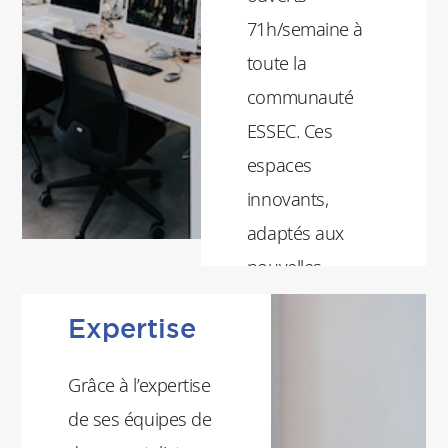
71h/semaine à
toute la
communauté
ESSEC. Ces
espaces
innovants,
adaptés aux
nouvelles
pratiques
Expertise
pédagogiques
et collaboratives
Grâce à l’expertise
sont des lieux
de ses équipes de
de rencontre,