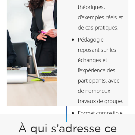
théoriques,
d’exemples réels et
de cas pratiques.
Pédagogie
reposant sur les
échanges et
l’expérience des
participants, avec
de nombreux
travaux de groupe.
Format compatible
avec un emploi du
À qui s’adresse ce
temps de