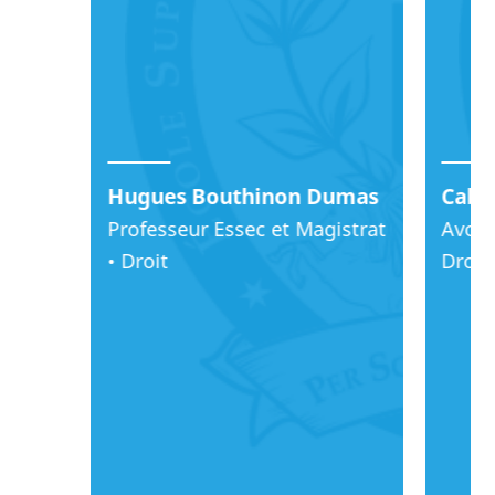
Hugues Bouthinon Dumas
Cabin
Professeur Essec et Magistrat
Avoca
• Droit
Droit