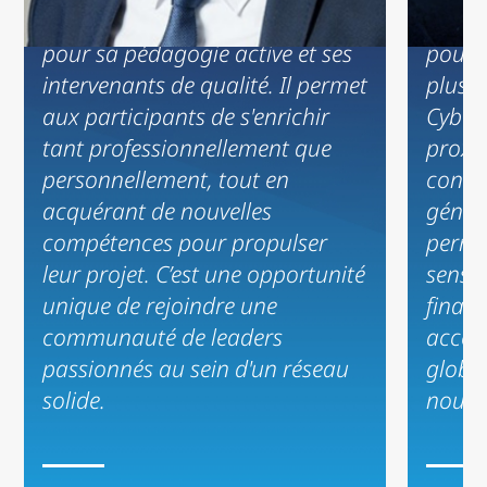
parcours d'excellence reconnu
Impac
pour sa pédagogie active et ses
pour 
intervenants de qualité. Il permet
plus s
aux participants de s'enrichir
Cyber,
tant professionnellement que
proxim
personnellement, tout en
consul
acquérant de nouvelles
génèr
compétences pour propulser
permi
leur projet. C’est une opportunité
sensi
unique de rejoindre une
financ
communauté de leaders
accélé
passionnés au sein d'un réseau
global
solide.
nouvel