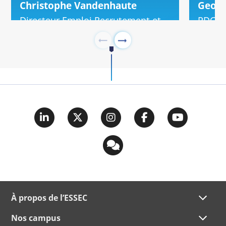
Christophe Vandenhaute
Georg
Directeur Emploi Recrutement et
PDG -
Dvpt RH - Carrefour
À propos de l’ESSEC
Nos campus